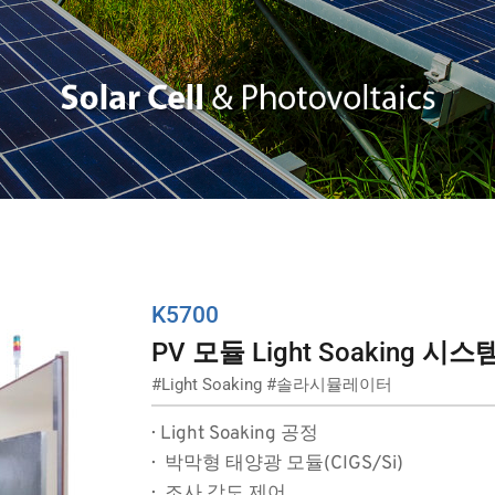
K5700
PV 
모듈
 Light Soaking 
시스
#
Light Soaking
 #
솔라시뮬레이터
·  Light Soaking 공정
·  박막형 태양광 모듈(CIGS/Si)
·  조사 강도 제어