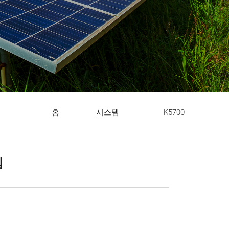
홈
시스템
K5700
템