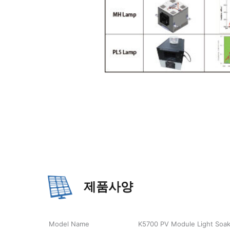
제품사양
Model Name
K5700 PV Module Light Soa