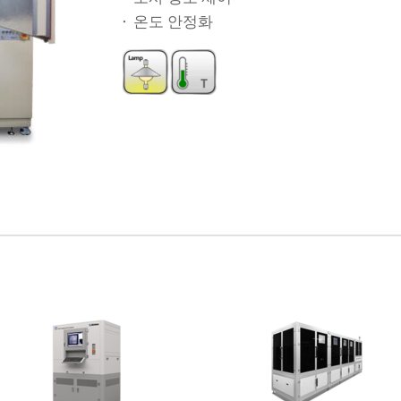
·  온도 안정화
제품문의
리플렛 다