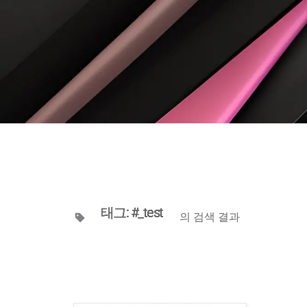
태그: #_test
의 검색 결과