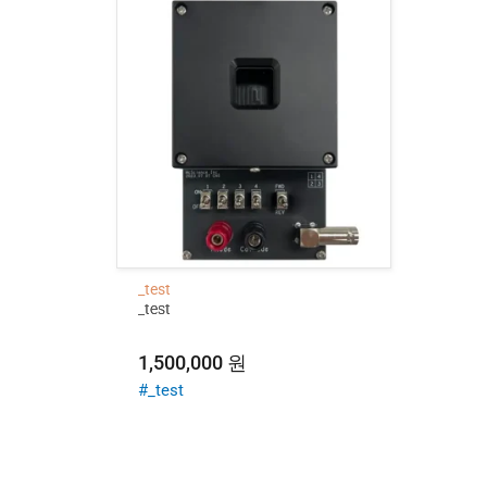
_test
_test
1,500,000
원
#_test