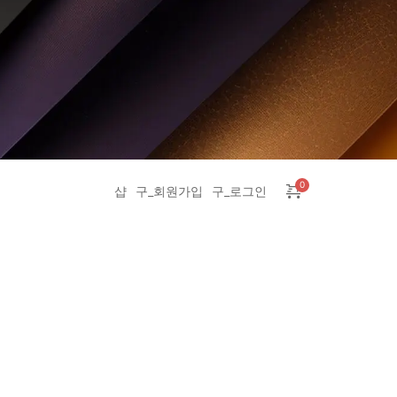
샵
구_회원가입
구_로그인