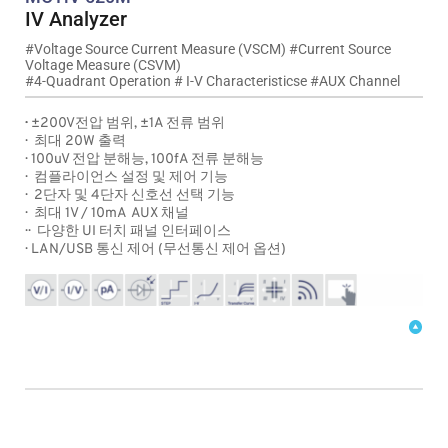
IV Analyzer 
#
Voltage Source Current Measure (VSCM) 
#Current Source 
Voltage Measure (CSVM)
#4-Quadrant Operation # I-V Characteristicse #
AUX Channel
·  ±200V
전압 범위, 
±1A
 전류 범위
·  
최대 20W 출력
· 
100uV 전압 분해능, 100fA 전류 분해능
· 
컴플라이언스 설정 및 제어 기능
· 
2단자 및 4단자 신호선 선택 기능
· 
최대 
1V / 10mA 
 AUX 채널
·
·  
다양한 UI 터치 패널 인터페이스 
·  LAN/USB 통신 제어 (무선통신 제어 옵션)
제품 문의
리플렛 다운로드