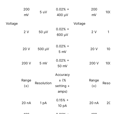
200
0.02% +
200
5 uV
100 
mV
400 μV
mV
Voltage
Voltage
0.02% +
2 V
50 μV
2 V
1 μ
600 μV
0.02% +
20 V
500 μV
20 V
10 μ
5 mV
0.02% +
200 V
5 mV
200 V
100 
50 mV
Accuracy
Range
± (%
Range
Resolution
Resolu
(±)
setting +
(±)
amps)
0.15% +
20 nA
1 pA
20 nA
20 f
10 pA