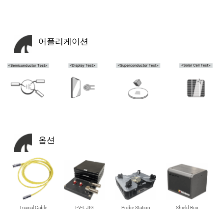
어플리케이션
옵션
Triaxial Cable
I-V-L JIG
Probe Station
Shield Box