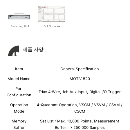
 Switching Unit
 I-V-L Software
제품 사양
Item
General Specification
Model Name
MOTiV 520
Port
Triax 4-Wire, 1ch Aux Input, Digital I/O Trigger
Configuration
Operation
4-Quadrant Operation, VSCM / VSVM / CSVM /
Mode
CSCM
Memory
Set List : Max. 10,000 Points, Measurement
Buffer
Buffer : > 250,000 Samples