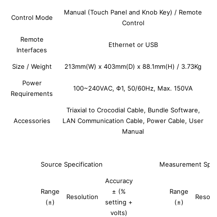
Manual (Touch Panel and Knob Key) / Remote
Control Mode
Control
Remote
Ethernet or USB
Interfaces
Size / Weight
213mm(W) x 403mm(D) x 88.1mm(H) / 3.73Kg
Power
100~240VAC, Φ1, 50/60Hz, Max. 150VA
Requirements
Triaxial to Crocodial Cable, Bundle Software,
Accessories
LAN Communication Cable, Power Cable, User
Manual
Source Specification
Measurement Speci
Accuracy
Range
± (%
Range
Resolution
Resolu
(±)
setting +
(±)
volts)