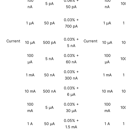
100
0.06% +
100
5 pA
100 
nA
50 pA
nA
0.03% +
1 μA
50 pA
1 μA
1 p
700 pA
0.03% +
Current
Current
10 μA
500 pA
10 μA
10 p
5 nA
100
0.03% +
100
5 nA
100 
μA
60 nA
μA
0.03% +
1 mA
50 nA
1 mA
1 n
300 nA
0.03% +
10 mA
500 nA
10 mA
10 n
6 μA
100
0.03% +
100
5 μA
100 
mA
30 μA
mA
0.05% +
1 A
50 μA
1 A
1 μ
1.5 mA