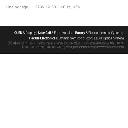
Line Voltage
220V 1Ø 50 ~ 60Hz, <3A
OLED
 & Display | 
Solar Cell
 & Photovoltaics | 
Battery
 & Electrochemical System | 
Flexible Electronics
 & Organic Semiconductor | 
LED
 & Optical System
(주) 맥사이언스
 | 경기도 수원시 영통구 덕영대로 1556번길 16 디지털엠파이어빌딩 B동 1102호
(T) 031-303-5789 (F) 031-303-5787
 (E) sales@mcscience.com (H) www.mcscience.com