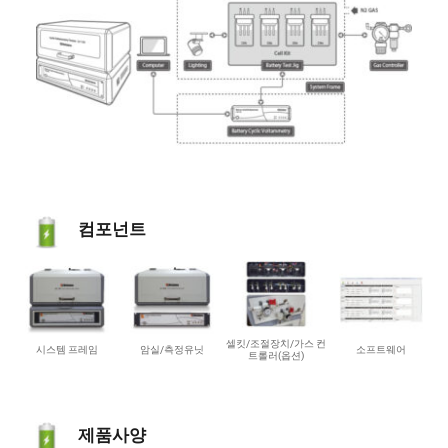
컴포넌트
셀킷/조절장치/가스 컨
시스템 프레임
암실/측정유닛
소프트웨어
트롤러(옵션)
제품사양