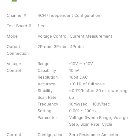
Channel #
4CH (Independent Configuration)
Test Board #
1 ea
Mode
Voltage Control, Current Measurement
Output
2Probe, 3Probe, 4Probe
Connection
Voltage
Range
-10V ~ +10V
Control
Capability
10mA
Resolution
16bit DAC
Accuracy
< 0.1% of full scale
Stability
<0.1%/h after 30 min. warming
Scan Rate
up
Frequency
10mV/sec ~ 100V/sec
Setting
0.001 ~ 100Hz
Parameter
Voltage Sweep Range, Volatge
Step, Scan Rate, Cycle
Current
Configuration
Zero Resistance Ammeter