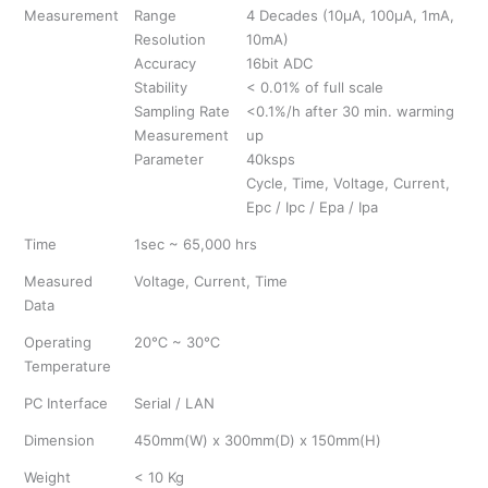
Measurement
Range
4 Decades (10μA, 100μA, 1mA,
Resolution
10mA)
Accuracy
16bit ADC
Stability
< 0.01% of full scale
Sampling Rate
<0.1%/h after 30 min. warming
Measurement
up
Parameter
40ksps
Cycle, Time, Voltage, Current,
Epc / Ipc / Epa / Ipa
Time
1sec ~ 65,000 hrs
Measured
Voltage, Current, Time
Data
Operating
20℃ ~ 30℃
Temperature
PC Interface
Serial / LAN
Dimension
450mm(W) x 300mm(D) x 150mm(H)
Weight
< 10 Kg